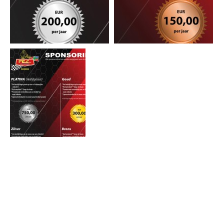
Onze sponsoren
Hofland Rubber
||
Wijnand Keukens
||
Konneman