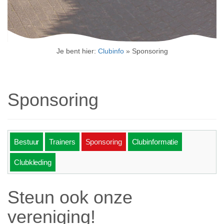
Je bent hier:
Clubinfo
»
Sponsoring
Sponsoring
Bestuur
Trainers
Sponsoring
Clubinformatie
Clubkleding
Steun ook onze
vereniging!